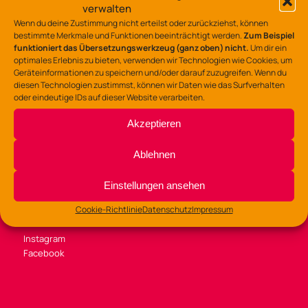
verwalten
Tel.: 0541/323-7530
Wenn du deine Zustimmung nicht erteilst oder zurückziehst, können
bestimmte Merkmale und Funktionen beeinträchtigt werden.
Zum Beispiel
gz-lerchenstr@osnabrueck.de
funktioniert das Übersetzungswerkzeug (ganz oben) nicht.
Um dir ein
optimales Erlebnis zu bieten, verwenden wir Technologien wie Cookies, um
Geräteinformationen zu speichern und/oder darauf zuzugreifen. Wenn du
diesen Technologien zustimmst, können wir Daten wie das Surfverhalten
oder eindeutige IDs auf dieser Website verarbeiten.
BÜROZEITEN
Akzeptieren
Di /Mi / Fr 9:00 – 14:00 Uhr
Ablehnen
Do 9:00 – 13:00
und 14:00 – 16:00 Uhr
Einstellungen ansehen
Cookie-Richtlinie
Datenschutz
Impressum
SOZIALE MEDIEN
Instagram
Facebook