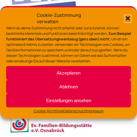
Cookie-Zustimmung
verwalten
Wenn du deine Zustimmung nicht erteilst oder zurückziehst, können
Verein zur Förderung von Demokratie, Toleranz und
bestimmte Merkmale und Funktionen beeinträchtigt werden.
Zum Beispiel
interkulturelle Verständigung Osnabrück e.V.
funktioniert das Übersetzungswerkzeug (ganz oben) nicht.
Um dir ein
optimales Erlebnis zu bieten, verwenden wir Technologien wie Cookies, um
Geräteinformationen zu speichern und/oder darauf zuzugreifen. Wenn du
diesen Technologien zustimmst, können wir Daten wie das Surfverhalten
oder eindeutige IDs auf dieser Website verarbeiten.
Akzeptieren
Ablehnen
StadtSportBund Osnabrück e.V.
Einstellungen ansehen
Cookie-Richtlinie
Datenschutz
Impressum