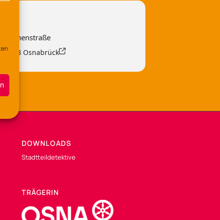
 Lerchenstraße
ten
, 49088 Osnabrück
en
DOWNLOADS
Stadtteildetektive
TRÄGERIN