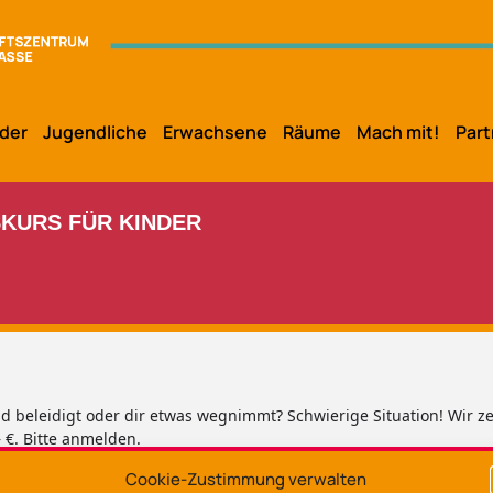
der
Jugendliche
Erwachsene
Räume
Mach mit!
Part
KURS FÜR KINDER
d beleidigt oder dir etwas wegnimmt? Schwierige Situation! Wir ze
 €. Bitte anmelden.
Cookie-Zustimmung verwalten