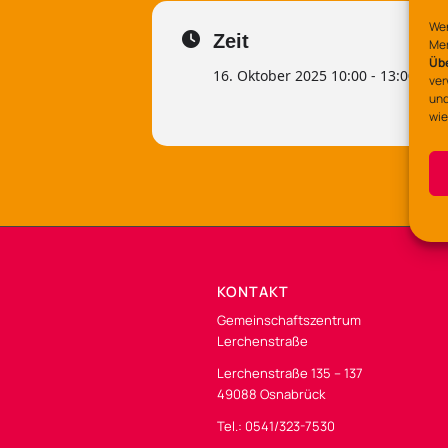
Wen
Zeit
Mer
Üb
16. Oktober 2025 10:00 - 13:00
ver
und
wie
KONTAKT
Gemeinschaftszentrum
Lerchenstraße
Lerchenstraße 135 – 137
49088 Osnabrück
Tel.: 0541/323-7530