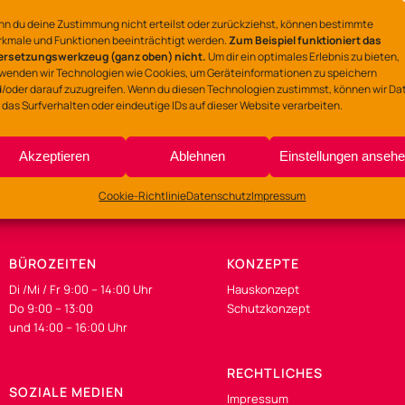
n du deine Zustimmung nicht erteilst oder zurückziehst, können bestimmte
Ort
kmale und Funktionen beeinträchtigt werden.
Zum Beispiel funktioniert das
ersetzungswerkzeug (ganz oben) nicht.
Um dir ein optimales Erlebnis zu bieten,
Gemeinschaftszentrum
wenden wir Technologien wie Cookies, um Geräteinformationen zu speichern
/oder darauf zuzugreifen. Wenn du diesen Technologien zustimmst, können wir Da
Lerchenstraße 135-137
 das Surfverhalten oder eindeutige IDs auf dieser Website verarbeiten.
Akzeptieren
Ablehnen
Einstellungen anseh
Cookie-Richtlinie
Datenschutz
Impressum
BÜROZEITEN
KONZEPTE
Di /Mi / Fr 9:00 – 14:00 Uhr
Hauskonzept
Do 9:00 – 13:00
Schutzkonzept
und 14:00 – 16:00 Uhr
RECHTLICHES
SOZIALE MEDIEN
Impressum