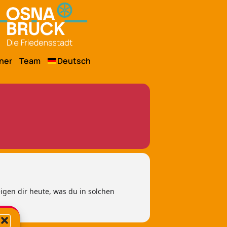
ner
Team
Deutsch
igen dir heute, was du in solchen