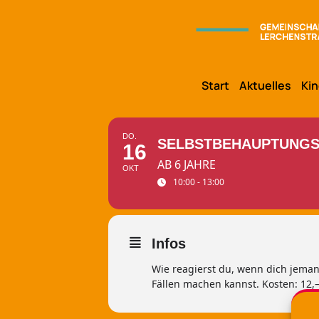
Start
Aktuelles
Kin
DO.
SELBSTBEHAUPTUNGS
16
AB 6 JAHRE
OKT
10:00 - 13:00
Infos
Wie reagierst du, wenn dich jeman
Fällen machen kannst. Kosten: 12,–