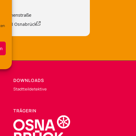
 Lerchenstraße
, 49088 Osnabrück
ten
en
DOWNLOADS
Stadtteildetektive
TRÄGERIN