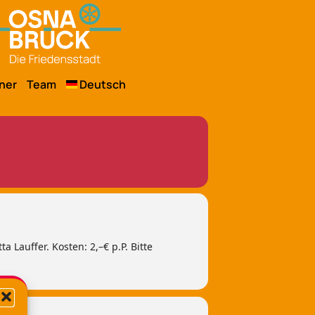
ner
Team
Deutsch
Lauffer. Kosten: 2,–€ p.P. Bitte