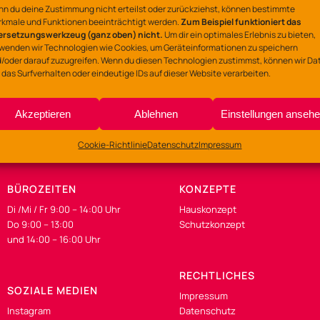
Ort
n du deine Zustimmung nicht erteilst oder zurückziehst, können bestimmte
kmale und Funktionen beeinträchtigt werden.
Zum Beispiel funktioniert das
Gemeinschaftszentrum
ersetzungswerkzeug (ganz oben) nicht.
Um dir ein optimales Erlebnis zu bieten,
wenden wir Technologien wie Cookies, um Geräteinformationen zu speichern
Lerchenstraße 135-137
/oder darauf zuzugreifen. Wenn du diesen Technologien zustimmst, können wir Da
 das Surfverhalten oder eindeutige IDs auf dieser Website verarbeiten.
Akzeptieren
Ablehnen
Einstellungen anseh
Cookie-Richtlinie
Datenschutz
Impressum
BÜROZEITEN
KONZEPTE
Di /Mi / Fr 9:00 – 14:00 Uhr
Hauskonzept
Do 9:00 – 13:00
Schutzkonzept
und 14:00 – 16:00 Uhr
RECHTLICHES
SOZIALE MEDIEN
Impressum
Instagram
Datenschutz