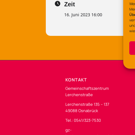
Zeit
Wen
Mer
16. Juni 2023 16:00
Üb
ver
und
wie
KONTAKT
Gemeinschaftszentrum
Lerchenstraße
Lerchenstraße 135 – 137
49088 Osnabrück
Tel.: 0541/323-7530
gz-