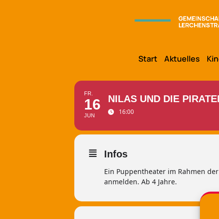
Start
Aktuelles
Kin
FR.
NILAS UND DIE PIRATE
16
16:00
JUN
Infos
Ein Puppentheater im Rahmen der O
anmelden. Ab 4 Jahre.