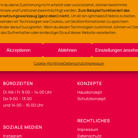
n du deine Zustimmung nicht erteilst oder zurückziehst, können bestimmte
Ort
kmale und Funktionen beeinträchtigt werden.
Zum Beispiel funktioniert das
ersetzungswerkzeug (ganz oben) nicht.
Um dir ein optimales Erlebnis zu bieten,
Gemeinschaftszentrum
wenden wir Technologien wie Cookies, um Geräteinformationen zu speichern
Lerchenstraße 135-137
/oder darauf zuzugreifen. Wenn du diesen Technologien zustimmst, können wir Da
 das Surfverhalten oder eindeutige IDs auf dieser Website verarbeiten.
Akzeptieren
Ablehnen
Einstellungen anseh
Cookie-Richtlinie
Datenschutz
Impressum
BÜROZEITEN
KONZEPTE
Di /Mi / Fr 9:00 – 14:00 Uhr
Hauskonzept
Do 9:00 – 13:00
Schutzkonzept
und 14:00 – 16:00 Uhr
RECHTLICHES
SOZIALE MEDIEN
Impressum
Instagram
Datenschutz