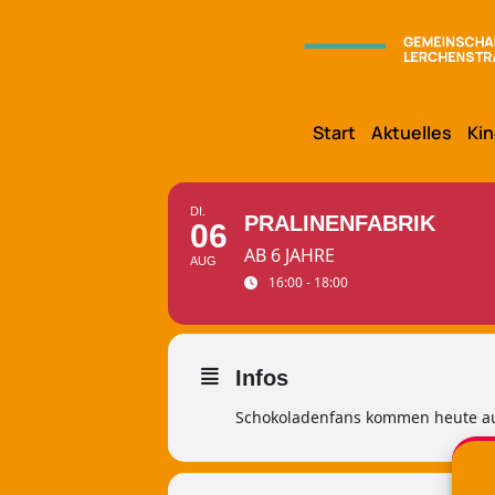
Start
Aktuelles
Kin
DI.
PRALINENFABRIK
06
AB 6 JAHRE
AUG
16:00 - 18:00
Infos
Schokoladenfans kommen heute auf