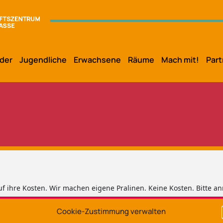
der
Jugendliche
Erwachsene
Räume
Mach mit!
Part
 ihre Kosten. Wir machen eigene Pralinen. Keine Kosten. Bitte a
Cookie-Zustimmung verwalten