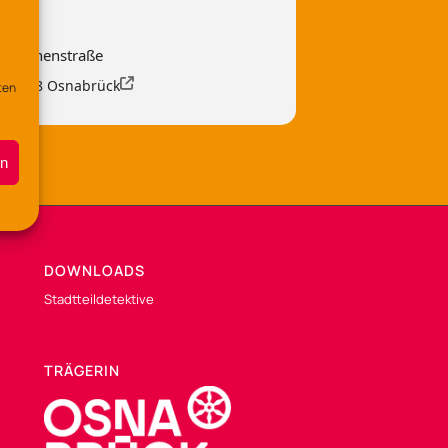
 Lerchenstraße
, 49088 Osnabrück
ten
en
DOWNLOADS
Stadtteildetektive
TRÄGERIN