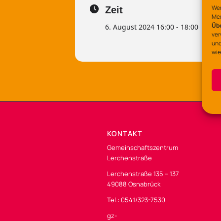
Wen
Zeit
Mer
Üb
6. August 2024 16:00 - 18:00
ver
und
wie
KONTAKT
Gemeinschaftszentrum
Lerchenstraße
Lerchenstraße 135 – 137
49088 Osnabrück
Tel.: 0541/323-7530
gz-