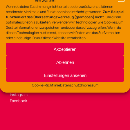
verwalten
Tel.: 0541/323-7530
Wenn du deine Zustimmung nicht erteilst oder zurückziehst, können
gz-lerchenstr@osnabrueck.de
bestimmte Merkmale und Funktionen beeinträchtigt werden.
Zum Beispiel
funktioniert das Übersetzungswerkzeug (ganz oben) nicht.
Um dir ein
optimales Erlebnis zu bieten, verwenden wir Technologien wie Cookies, um
Geräteinformationen zu speichern und/oder darauf zuzugreifen. Wenn du
diesen Technologien zustimmst, können wir Daten wie das Surfverhalten
oder eindeutige IDs auf dieser Website verarbeiten.
BÜROZEITEN
Akzeptieren
Di /Mi / Fr 9:00 – 14:00 Uhr
Do 9:00 – 13:00
Ablehnen
und 14:00 – 16:00 Uhr
Einstellungen ansehen
Cookie-Richtlinie
Datenschutz
Impressum
SOZIALE MEDIEN
Instagram
Facebook