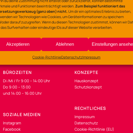
n du deine Zustimmung nicht erteilst oder zurückziehst, können bestimmte
kmale und Funktionen beeinträchtigt werden.
Zum Beispiel funktioniert das
Nackte Mühle
ersetzungswerkzeug (ganz oben) nicht.
Um dir ein optimales Erlebnis zu bieten,
wenden wir Technologien wie Cookies, um Geräteinformationen zu speichern
Östringer Weg 18, 490
/oder darauf zuzugreifen. Wenn du diesen Technologien zustimmst, können wir Da
 das Surfverhalten oder eindeutige IDs auf dieser Website verarbeiten.
Akzeptieren
Ablehnen
Einstellungen anseh
Cookie-Richtlinie
Datenschutz
Impressum
BÜROZEITEN
KONZEPTE
Di /Mi / Fr 9:00 – 14:00 Uhr
Hauskonzept
Do 9:00 – 13:00
Schutzkonzept
und 14:00 – 16:00 Uhr
RECHTLICHES
SOZIALE MEDIEN
Impressum
Instagram
Datenschutz
Facebook
Cookie-Richtlinie (EU)