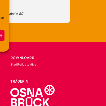
90 Osnabrück
ten
en
DOWNLOADS
Stadtteildetektive
TRÄGERIN