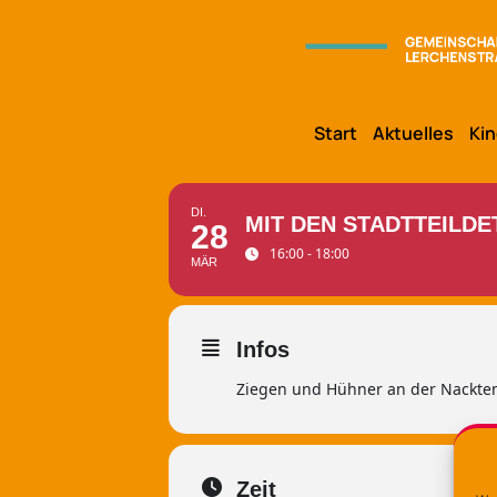
Start
Aktuelles
Kin
DI.
MIT DEN STADTTEILD
28
16:00 - 18:00
MÄR
Infos
Ziegen und Hühner an der Nackten 
Zeit