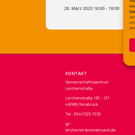
Wen
Mer
28. März 2023 16:00 - 18:00
Üb
ver
und
wie
KONTAKT
Gemeinschaftszentrum
Lerchenstraße
Lerchenstraße 135 – 137
49088 Osnabrück
Tel.: 0541/323-7530
gz-
lerchenstr@osnabrueck.de