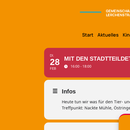
Start
Aktuelles
Kin
DI.
MIT DEN STADTTEILD
28
16:00 - 18:00
FEB
Infos
Heute tun wir was für den Tier- un
Treffpunkt: Nackte Mühle, Östrin