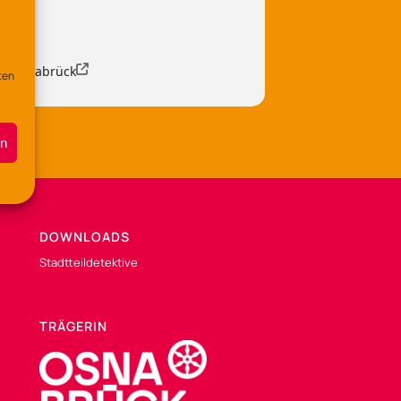
90 Osnabrück
ten
en
DOWNLOADS
Stadtteildetektive
TRÄGERIN