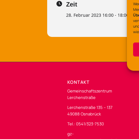
Zeit
Wen
Mer
28. Februar 2023 16:00 - 18:00
Üb
ver
und
wie
KONTAKT
Gemeinschaftszentrum
Lerchenstraße
Lerchenstraße 135 – 137
49088 Osnabrück
Tel.: 0541/323-7530
gz-