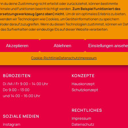
Ort
n du deine Zustimmung nicht erteilst oder zurückziehst, können bestimmte
kmale und Funktionen beeinträchtigt werden.
Zum Beispiel funktioniert das
Nackte Mühle
ersetzungswerkzeug (ganz oben) nicht.
Um dir ein optimales Erlebnis zu bieten,
wenden wir Technologien wie Cookies, um Geräteinformationen zu speichern
Östringer Weg 18, 490
/oder darauf zuzugreifen. Wenn du diesen Technologien zustimmst, können wir Da
 das Surfverhalten oder eindeutige IDs auf dieser Website verarbeiten.
Akzeptieren
Ablehnen
Einstellungen anseh
Cookie-Richtlinie
Datenschutz
Impressum
BÜROZEITEN
KONZEPTE
Di /Mi / Fr 9:00 – 14:00 Uhr
Hauskonzept
Do 9:00 – 13:00
Schutzkonzept
und 14:00 – 16:00 Uhr
RECHTLICHES
SOZIALE MEDIEN
Impressum
Instagram
Datenschutz