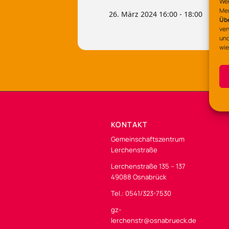
Wen
Mer
26. März 2024 16:00 - 18:00
Üb
ver
und
wie
KONTAKT
Gemeinschaftszentrum
Lerchenstraße
Lerchenstraße 135 – 137
49088 Osnabrück
Tel.: 0541/323-7530
gz-
lerchenstr@osnabrueck.de