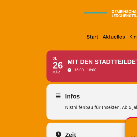
Start
Aktuelles
Kin
DI.
MIT DEN STADTTEILD
26
16:00 - 18:00
MÄR
Infos
Nisthilfenbau für Insekten. Ab 6 J
Zeit