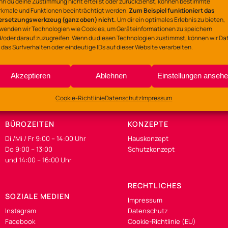
n du deine Zustimmung nicht erteilst oder zurückziehst, können bestimmte
kmale und Funktionen beeinträchtigt werden.
Zum Beispiel funktioniert das
Nackte Mühle
ersetzungswerkzeug (ganz oben) nicht.
Um dir ein optimales Erlebnis zu bieten,
wenden wir Technologien wie Cookies, um Geräteinformationen zu speichern
Östringer Weg 18, 490
/oder darauf zuzugreifen. Wenn du diesen Technologien zustimmst, können wir Da
 das Surfverhalten oder eindeutige IDs auf dieser Website verarbeiten.
Akzeptieren
Ablehnen
Einstellungen anseh
Cookie-Richtlinie
Datenschutz
Impressum
BÜROZEITEN
KONZEPTE
Di /Mi / Fr 9:00 – 14:00 Uhr
Hauskonzept
Do 9:00 – 13:00
Schutzkonzept
und 14:00 – 16:00 Uhr
RECHTLICHES
SOZIALE MEDIEN
Impressum
Instagram
Datenschutz
Facebook
Cookie-Richtlinie (EU)