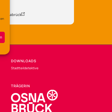
90 Osnabrück
ten
en
DOWNLOADS
Stadtteildetektive
TRÄGERIN