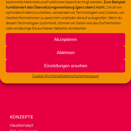
bestimmte Merkmale und Funktionen beeinträchtigt werden.
Zum Beispiel
funktioniert das Übersetzungswerkzeug (ganz oben) nicht.
Um dir ein
optimales Erlebnis zu bieten, verwenden wir Technologien wie Cookies, um
Geräteinformationen zu speichern und/oder darauf zuzugreifen. Wenn du
diesen Technologien zustimmst, können wir Daten wie das Surfverhalten
BÜROZEITEN
oder eindeutige IDs auf dieser Website verarbeiten.
Di /Mi / Fr 9:00 – 14:00 Uhr
Akzeptieren
Do 9:00 – 13:00
und 14:00 – 16:00 Uhr
Ablehnen
Einstellungen ansehen
SOZIALE MEDIEN
Instagram
Cookie-Richtlinie
Datenschutz
Impressum
Facebook
KONZEPTE
Hauskonzept