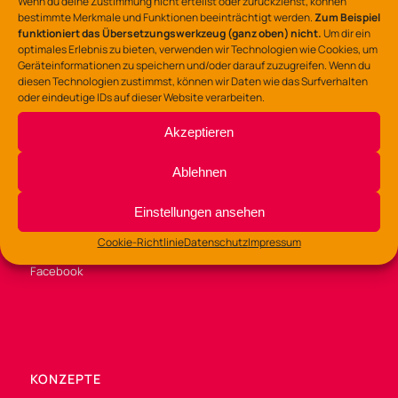
Wenn du deine Zustimmung nicht erteilst oder zurückziehst, können
bestimmte Merkmale und Funktionen beeinträchtigt werden.
Zum Beispiel
funktioniert das Übersetzungswerkzeug (ganz oben) nicht.
Um dir ein
optimales Erlebnis zu bieten, verwenden wir Technologien wie Cookies, um
Geräteinformationen zu speichern und/oder darauf zuzugreifen. Wenn du
diesen Technologien zustimmst, können wir Daten wie das Surfverhalten
oder eindeutige IDs auf dieser Website verarbeiten.
BÜROZEITEN
Di /Mi / Fr 9:00 – 14:00 Uhr
Akzeptieren
Do 9:00 – 13:00
und 14:00 – 16:00 Uhr
Ablehnen
Einstellungen ansehen
SOZIALE MEDIEN
Cookie-Richtlinie
Datenschutz
Impressum
Instagram
Facebook
KONZEPTE