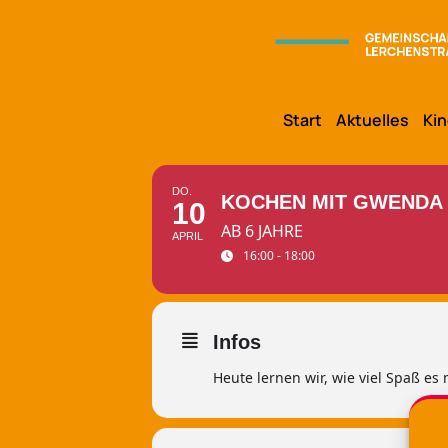
Start
Aktuelles
Kin
DO.
KOCHEN MIT GWENDA
10
AB 6 JAHRE
APRIL
16:00 - 18:00
Infos
Heute lernen wir, wie viel Spaß es