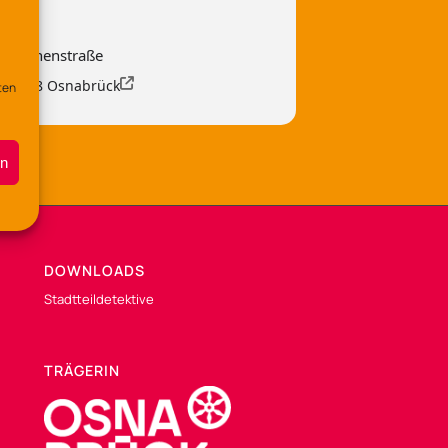
 Lerchenstraße
, 49088 Osnabrück
ten
en
DOWNLOADS
Stadtteildetektive
TRÄGERIN