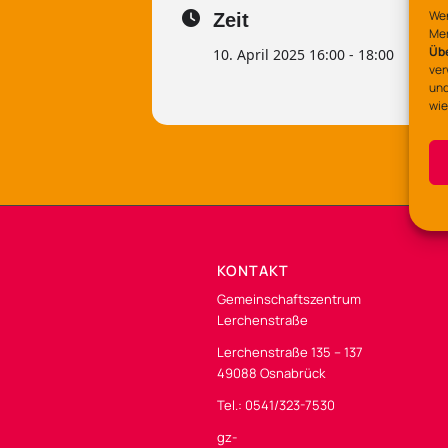
Wen
Zeit
Mer
Üb
10. April 2025 16:00 - 18:00
ver
und
wie
KONTAKT
Gemeinschaftszentrum
Lerchenstraße
Lerchenstraße 135 – 137
49088 Osnabrück
Tel.: 0541/323-7530
gz-