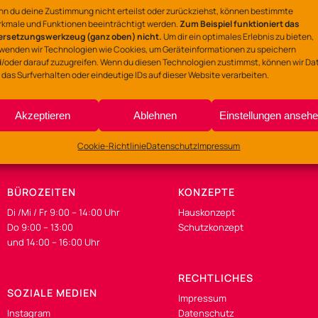
n du deine Zustimmung nicht erteilst oder zurückziehst, können bestimmte
Ort
kmale und Funktionen beeinträchtigt werden.
Zum Beispiel funktioniert das
ersetzungswerkzeug (ganz oben) nicht.
Um dir ein optimales Erlebnis zu bieten,
Gemeinschaftszentrum
wenden wir Technologien wie Cookies, um Geräteinformationen zu speichern
Lerchenstraße 135-137
/oder darauf zuzugreifen. Wenn du diesen Technologien zustimmst, können wir Da
 das Surfverhalten oder eindeutige IDs auf dieser Website verarbeiten.
Akzeptieren
Ablehnen
Einstellungen anseh
Cookie-Richtlinie
Datenschutz
Impressum
BÜROZEITEN
KONZEPTE
Di /Mi / Fr 9:00 – 14:00 Uhr
Hauskonzept
Do 9:00 – 13:00
Schutzkonzept
und 14:00 – 16:00 Uhr
RECHTLICHES
SOZIALE MEDIEN
Impressum
Instagram
Datenschutz