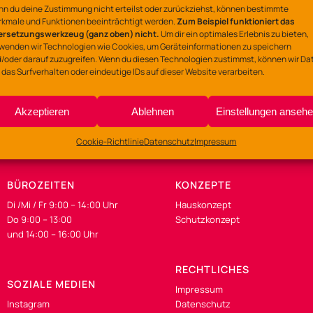
Ort
n du deine Zustimmung nicht erteilst oder zurückziehst, können bestimmte
kmale und Funktionen beeinträchtigt werden.
Zum Beispiel funktioniert das
Gemeinschaftszentrum
ersetzungswerkzeug (ganz oben) nicht.
Um dir ein optimales Erlebnis zu bieten,
wenden wir Technologien wie Cookies, um Geräteinformationen zu speichern
Lerchenstraße 135-137
/oder darauf zuzugreifen. Wenn du diesen Technologien zustimmst, können wir Da
 das Surfverhalten oder eindeutige IDs auf dieser Website verarbeiten.
Akzeptieren
Ablehnen
Einstellungen anseh
Cookie-Richtlinie
Datenschutz
Impressum
BÜROZEITEN
KONZEPTE
Di /Mi / Fr 9:00 – 14:00 Uhr
Hauskonzept
Do 9:00 – 13:00
Schutzkonzept
und 14:00 – 16:00 Uhr
RECHTLICHES
SOZIALE MEDIEN
Impressum
Instagram
Datenschutz