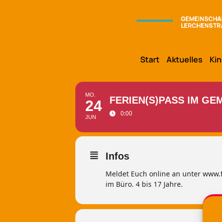
Start
Aktuelles
Kin
MO.
FERIEN(S)PASS IM G
24
0:00
JUN
Infos
Meldet Euch online an unter www.f
im Büro. 4 bis 17 Jahre.