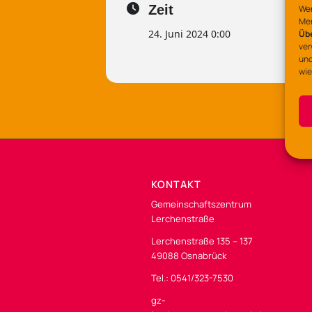
Zeit
Wen
Mer
24. Juni 2024 0:00
Üb
ver
und
wie
KONTAKT
Gemeinschaftszentrum
Lerchenstraße
Lerchenstraße 135 – 137
49088 Osnabrück
Tel.: 0541/323-7530
gz-