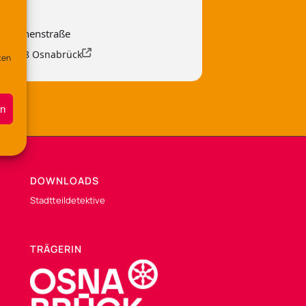
 Lerchenstraße
, 49088 Osnabrück
ten
en
DOWNLOADS
Stadtteildetektive
TRÄGERIN