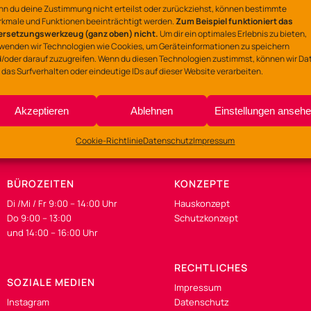
Ort
n du deine Zustimmung nicht erteilst oder zurückziehst, können bestimmte
kmale und Funktionen beeinträchtigt werden.
Zum Beispiel funktioniert das
Gemeinschaftszentrum
ersetzungswerkzeug (ganz oben) nicht.
Um dir ein optimales Erlebnis zu bieten,
wenden wir Technologien wie Cookies, um Geräteinformationen zu speichern
Lerchenstraße 135-137
/oder darauf zuzugreifen. Wenn du diesen Technologien zustimmst, können wir Da
 das Surfverhalten oder eindeutige IDs auf dieser Website verarbeiten.
Akzeptieren
Ablehnen
Einstellungen anseh
Cookie-Richtlinie
Datenschutz
Impressum
BÜROZEITEN
KONZEPTE
Di /Mi / Fr 9:00 – 14:00 Uhr
Hauskonzept
Do 9:00 – 13:00
Schutzkonzept
und 14:00 – 16:00 Uhr
RECHTLICHES
SOZIALE MEDIEN
Impressum
Instagram
Datenschutz