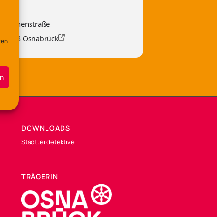
 Lerchenstraße
, 49088 Osnabrück
ten
en
DOWNLOADS
Stadtteildetektive
TRÄGERIN