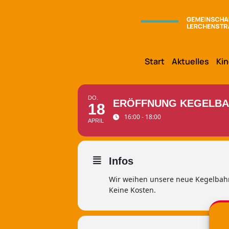
Start
Aktuelles
Kin
DO.
ERÖFFNUNG KEGELB
18
16:00 - 18:00
APRIL
Infos
Wir weihen unsere neue Kegelbahn 
Keine Kosten.