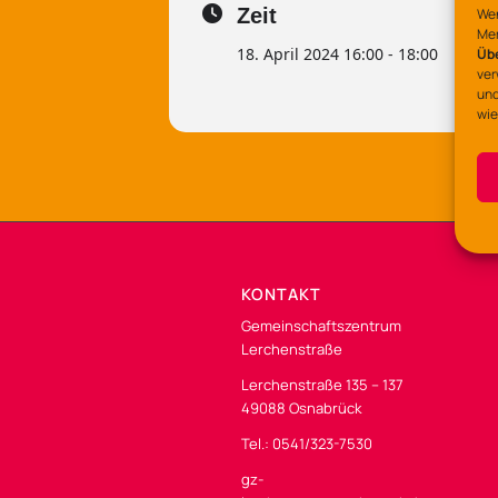
Zeit
Wen
Mer
18. April 2024 16:00 - 18:00
Üb
ver
und
wie
KONTAKT
Gemeinschaftszentrum
Lerchenstraße
Lerchenstraße 135 – 137
49088 Osnabrück
Tel.: 0541/323-7530
gz-