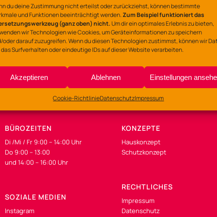
Ort
n du deine Zustimmung nicht erteilst oder zurückziehst, können bestimmte
kmale und Funktionen beeinträchtigt werden.
Zum Beispiel funktioniert das
Gemeinschaftszentrum
ersetzungswerkzeug (ganz oben) nicht.
Um dir ein optimales Erlebnis zu bieten,
wenden wir Technologien wie Cookies, um Geräteinformationen zu speichern
Lerchenstraße 135-137
/oder darauf zuzugreifen. Wenn du diesen Technologien zustimmst, können wir Da
 das Surfverhalten oder eindeutige IDs auf dieser Website verarbeiten.
Akzeptieren
Ablehnen
Einstellungen anseh
Cookie-Richtlinie
Datenschutz
Impressum
BÜROZEITEN
KONZEPTE
Di /Mi / Fr 9:00 – 14:00 Uhr
Hauskonzept
Do 9:00 – 13:00
Schutzkonzept
und 14:00 – 16:00 Uhr
RECHTLICHES
SOZIALE MEDIEN
Impressum
Instagram
Datenschutz