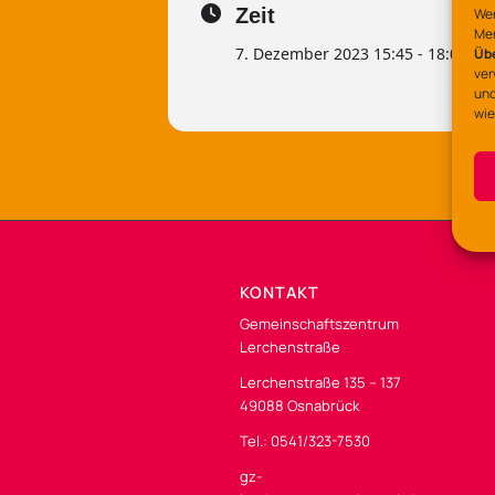
Zeit
Wen
Mer
7. Dezember 2023 15:45 - 18:00
Üb
ver
und
wie
KONTAKT
Gemeinschaftszentrum
Lerchenstraße
Lerchenstraße 135 – 137
49088 Osnabrück
Tel.: 0541/323-7530
gz-