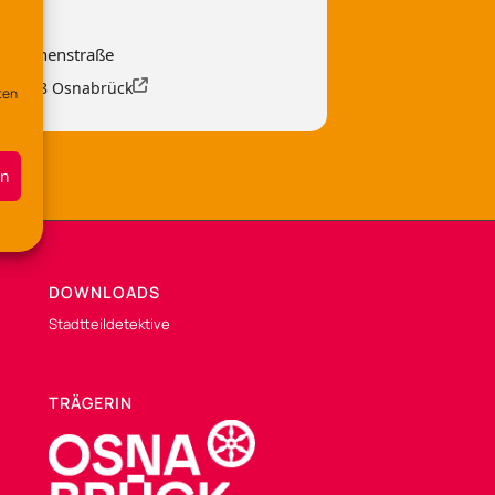
 Lerchenstraße
, 49088 Osnabrück
ten
en
DOWNLOADS
Stadtteildetektive
TRÄGERIN