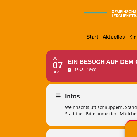
Start
Aktuelles
Kin
DO.
EIN BESUCH AUF DE
07
15:45 - 18:00
DEZ
Infos
Weihnachtsluft schnuppern, Stände
Stadtbus. Bitte anmelden. Mädchen