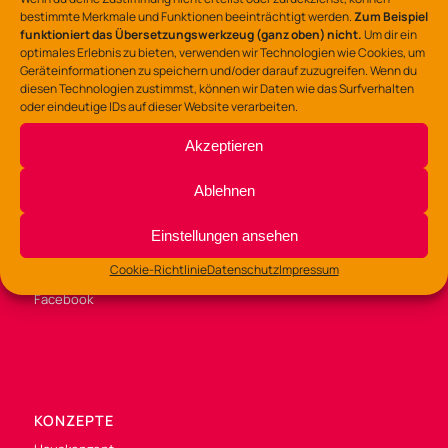
bestimmte Merkmale und Funktionen beeinträchtigt werden.
Zum Beispiel
funktioniert das Übersetzungswerkzeug (ganz oben) nicht.
Um dir ein
optimales Erlebnis zu bieten, verwenden wir Technologien wie Cookies, um
Geräteinformationen zu speichern und/oder darauf zuzugreifen. Wenn du
diesen Technologien zustimmst, können wir Daten wie das Surfverhalten
BÜROZEITEN
oder eindeutige IDs auf dieser Website verarbeiten.
Di /Mi / Fr 9:00 – 14:00 Uhr
Akzeptieren
Do 9:00 – 13:00
und 14:00 – 16:00 Uhr
Ablehnen
Einstellungen ansehen
SOZIALE MEDIEN
Cookie-Richtlinie
Datenschutz
Impressum
Instagram
Facebook
KONZEPTE