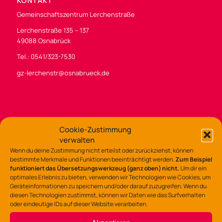
KONTAKT
Gemeinschaftszentrum Lerchenstraße
Lerchenstraße 135 – 137
49088 Osnabrück
Tel.: 0541/323-7530
gz-lerchenstr@osnabrueck.de
Cookie-Zustimmung
BÜROZEITEN
verwalten
Di /Mi / Fr 9:00 – 14:00 Uhr
Wenn du deine Zustimmung nicht erteilst oder zurückziehst, können
Do 9:00 – 13:00
bestimmte Merkmale und Funktionen beeinträchtigt werden.
Zum Beispiel
und 14:00 – 16:00 Uhr
funktioniert das Übersetzungswerkzeug (ganz oben) nicht.
Um dir ein
optimales Erlebnis zu bieten, verwenden wir Technologien wie Cookies, um
Geräteinformationen zu speichern und/oder darauf zuzugreifen. Wenn du
diesen Technologien zustimmst, können wir Daten wie das Surfverhalten
SOZIALE MEDIEN
oder eindeutige IDs auf dieser Website verarbeiten.
Instagram