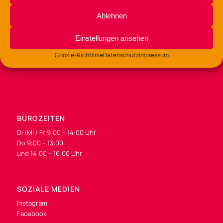
Lerchenstraße 135 – 137
Ablehnen
49088 Osnabrück
Einstellungen ansehen
Tel.: 0541/323-7530
Cookie-Richtlinie
Datenschutz
Impressum
gz-lerchenstr@osnabrueck.de
BÜROZEITEN
Di /Mi / Fr 9:00 – 14:00 Uhr
Do 9:00 – 13:00
und 14:00 – 16:00 Uhr
SOZIALE MEDIEN
Instagram
Facebook