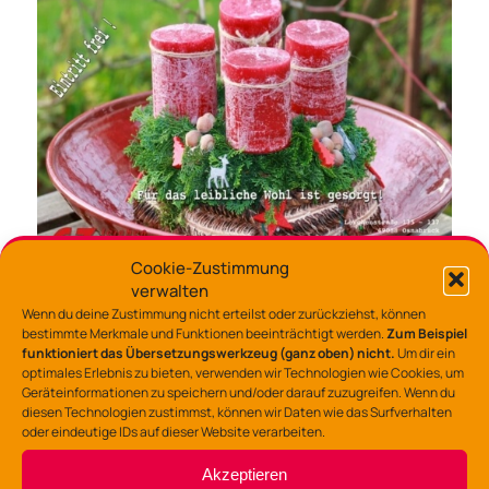
Cookie-Zustimmung
verwalten
Wenn du deine Zustimmung nicht erteilst oder zurückziehst, können
bestimmte Merkmale und Funktionen beeinträchtigt werden.
Zum Beispiel
funktioniert das Übersetzungswerkzeug (ganz oben) nicht.
Um dir ein
optimales Erlebnis zu bieten, verwenden wir Technologien wie Cookies, um
Geräteinformationen zu speichern und/oder darauf zuzugreifen. Wenn du
diesen Technologien zustimmst, können wir Daten wie das Surfverhalten
oder eindeutige IDs auf dieser Website verarbeiten.
KONTAKT
Akzeptieren
Gemeinschaftszentrum Lerchenstraße