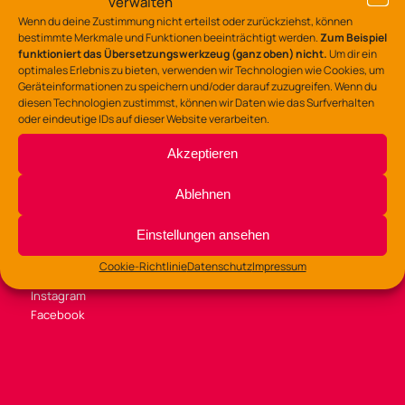
verwalten
Tel.: 0541/323-7530
Wenn du deine Zustimmung nicht erteilst oder zurückziehst, können
gz-lerchenstr@osnabrueck.de
bestimmte Merkmale und Funktionen beeinträchtigt werden.
Zum Beispiel
funktioniert das Übersetzungswerkzeug (ganz oben) nicht.
Um dir ein
optimales Erlebnis zu bieten, verwenden wir Technologien wie Cookies, um
Geräteinformationen zu speichern und/oder darauf zuzugreifen. Wenn du
diesen Technologien zustimmst, können wir Daten wie das Surfverhalten
oder eindeutige IDs auf dieser Website verarbeiten.
BÜROZEITEN
Akzeptieren
Di /Mi / Fr 9:00 – 14:00 Uhr
Do 9:00 – 13:00
Ablehnen
und 14:00 – 16:00 Uhr
Einstellungen ansehen
Cookie-Richtlinie
Datenschutz
Impressum
SOZIALE MEDIEN
Instagram
Facebook