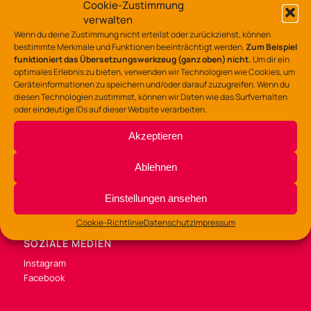
Lerchenstraße 135 – 137
Cookie-Zustimmung
49088 Osnabrück
verwalten
Wenn du deine Zustimmung nicht erteilst oder zurückziehst, können
Tel.: 0541/323-7530
bestimmte Merkmale und Funktionen beeinträchtigt werden.
Zum Beispiel
funktioniert das Übersetzungswerkzeug (ganz oben) nicht.
Um dir ein
gz-lerchenstr@osnabrueck.de
optimales Erlebnis zu bieten, verwenden wir Technologien wie Cookies, um
Geräteinformationen zu speichern und/oder darauf zuzugreifen. Wenn du
diesen Technologien zustimmst, können wir Daten wie das Surfverhalten
oder eindeutige IDs auf dieser Website verarbeiten.
Akzeptieren
BÜROZEITEN
Di /Mi / Fr 9:00 – 14:00 Uhr
Ablehnen
Do 9:00 – 13:00
und 14:00 – 16:00 Uhr
Einstellungen ansehen
Cookie-Richtlinie
Datenschutz
Impressum
SOZIALE MEDIEN
Instagram
Facebook