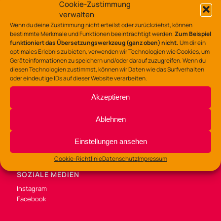
Lerchenstraße 135 – 137
Cookie-Zustimmung
49088 Osnabrück
verwalten
Wenn du deine Zustimmung nicht erteilst oder zurückziehst, können
Tel.: 0541/323-7530
bestimmte Merkmale und Funktionen beeinträchtigt werden.
Zum Beispiel
funktioniert das Übersetzungswerkzeug (ganz oben) nicht.
Um dir ein
gz-lerchenstr@osnabrueck.de
optimales Erlebnis zu bieten, verwenden wir Technologien wie Cookies, um
Geräteinformationen zu speichern und/oder darauf zuzugreifen. Wenn du
diesen Technologien zustimmst, können wir Daten wie das Surfverhalten
oder eindeutige IDs auf dieser Website verarbeiten.
Akzeptieren
BÜROZEITEN
Di /Mi / Fr 9:00 – 14:00 Uhr
Ablehnen
Do 9:00 – 13:00
und 14:00 – 16:00 Uhr
Einstellungen ansehen
Cookie-Richtlinie
Datenschutz
Impressum
SOZIALE MEDIEN
Instagram
Facebook