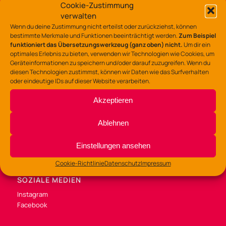
Lerchenstraße 135 – 137
Cookie-Zustimmung
49088 Osnabrück
verwalten
Wenn du deine Zustimmung nicht erteilst oder zurückziehst, können
Tel.: 0541/323-7530
bestimmte Merkmale und Funktionen beeinträchtigt werden.
Zum Beispiel
funktioniert das Übersetzungswerkzeug (ganz oben) nicht.
Um dir ein
gz-lerchenstr@osnabrueck.de
optimales Erlebnis zu bieten, verwenden wir Technologien wie Cookies, um
Geräteinformationen zu speichern und/oder darauf zuzugreifen. Wenn du
diesen Technologien zustimmst, können wir Daten wie das Surfverhalten
oder eindeutige IDs auf dieser Website verarbeiten.
Akzeptieren
BÜROZEITEN
Di /Mi / Fr 9:00 – 14:00 Uhr
Ablehnen
Do 9:00 – 13:00
und 14:00 – 16:00 Uhr
Einstellungen ansehen
Cookie-Richtlinie
Datenschutz
Impressum
SOZIALE MEDIEN
Instagram
Facebook