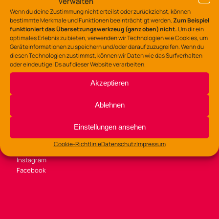
verwalten
Tel.: 0541/323-7530
Wenn du deine Zustimmung nicht erteilst oder zurückziehst, können
gz-lerchenstr@osnabrueck.de
bestimmte Merkmale und Funktionen beeinträchtigt werden.
Zum Beispiel
funktioniert das Übersetzungswerkzeug (ganz oben) nicht.
Um dir ein
optimales Erlebnis zu bieten, verwenden wir Technologien wie Cookies, um
Geräteinformationen zu speichern und/oder darauf zuzugreifen. Wenn du
diesen Technologien zustimmst, können wir Daten wie das Surfverhalten
oder eindeutige IDs auf dieser Website verarbeiten.
BÜROZEITEN
Akzeptieren
Di /Mi / Fr 9:00 – 14:00 Uhr
Do 9:00 – 13:00
Ablehnen
und 14:00 – 16:00 Uhr
Einstellungen ansehen
Cookie-Richtlinie
Datenschutz
Impressum
SOZIALE MEDIEN
Instagram
Facebook