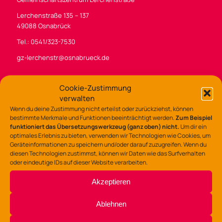
Lerchenstraße 135 – 137
49088 Osnabrück
Tel.: 0541/323-7530
gz-lerchenstr@osnabrueck.de
Cookie-Zustimmung
verwalten
Wenn du deine Zustimmung nicht erteilst oder zurückziehst, können
BÜROZEITEN
bestimmte Merkmale und Funktionen beeinträchtigt werden.
Zum Beispiel
funktioniert das Übersetzungswerkzeug (ganz oben) nicht.
Um dir ein
Di /Mi / Fr 9:00 – 14:00 Uhr
optimales Erlebnis zu bieten, verwenden wir Technologien wie Cookies, um
Do 9:00 – 13:00
Geräteinformationen zu speichern und/oder darauf zuzugreifen. Wenn du
und 14:00 – 16:00 Uhr
diesen Technologien zustimmst, können wir Daten wie das Surfverhalten
oder eindeutige IDs auf dieser Website verarbeiten.
Akzeptieren
SOZIALE MEDIEN
Instagram
Ablehnen
Facebook